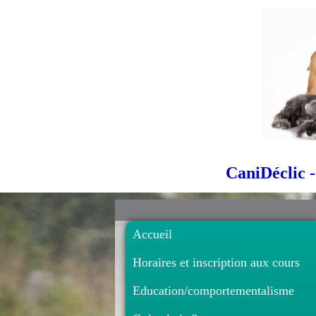
CaniDéclic -
Accueil
Horaires et inscription aux cours
Education/comportementalisme